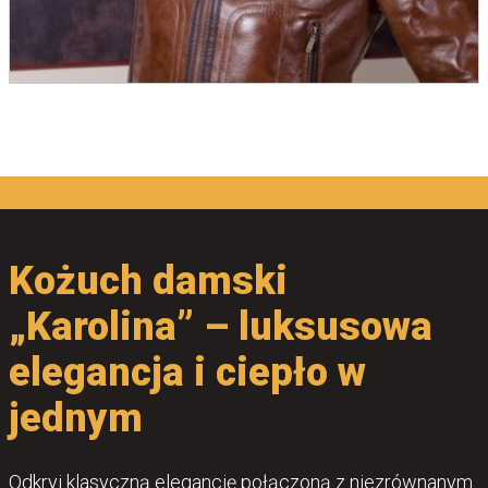
Kożuch damski
„Karolina” – luksusowa
elegancja i ciepło w
jednym
Odkryj klasyczną elegancję połączoną z niezrównanym