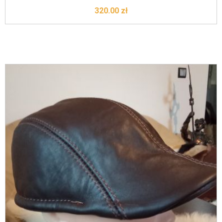
komfort.
320.00
zł
Sprawdź naszą ofertę i wybierz
czapki męskie
, które
łączą funkcjonalność z ponadczasowym stylem!
Do koszyka