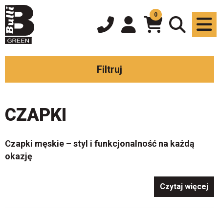
0
Filtruj
CZAPKI
Czapki męskie – styl i funkcjonalność na każdą
okazję
Odkryj kolekcję
czapek męskich
, które łączą
Czytaj więcej
nowoczesny design z najwyższą jakością wykonania.
Nasza oferta obejmuje
czapki ze skóry owczej
, które