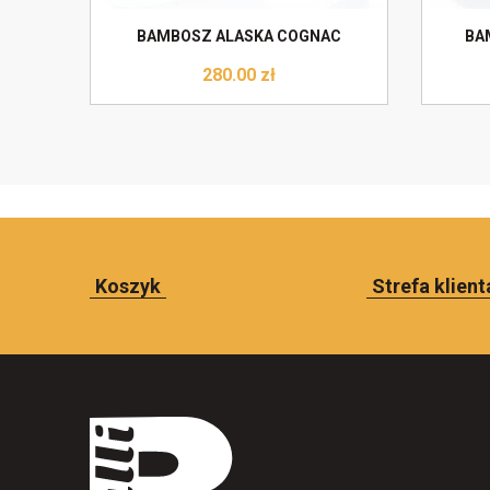
BAMBOSZ ALASKA COGNAC
BA
280.00
zł
Koszyk
Strefa klient
Do koszyka