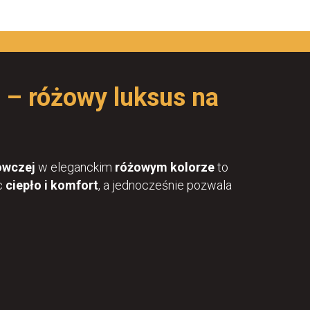
j – różowy luksus na
owczej
w eleganckim
różowym kolorze
to
ąc
ciepło i komfort
, a jednocześnie pozwala