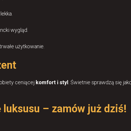
lekka.
ncki wygląd.
trwałe użytkowanie.
zent
kobiety ceniącej
komfort i styl
. Świetnie sprawdzą się jak
ę luksusu – zamów już dziś!