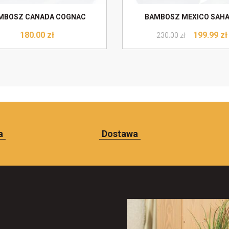
MBOSZ CANADA COGNAC
BAMBOSZ MEXICO SAH
180.00
zł
199.99
zł
230.00
zł
a
Dostawa
Do koszyka
Do koszyka