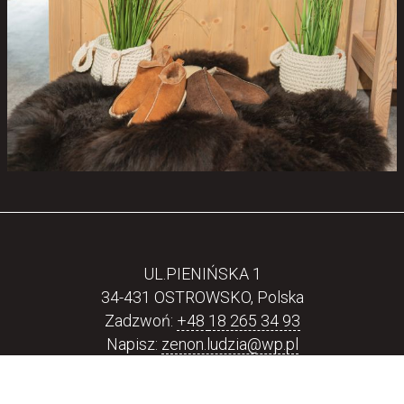
UL.PIENIŃSKA 1
34-431 OSTROWSKO, Polska
Zadzwoń:
+48
18 265 34 93
Napisz:
zenon.ludzia@wp.pl