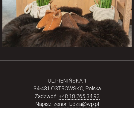
UL.PIENIŃSKA 1
34-431 OSTROWSKO, Polska
Zadzwoń:
+48
18 265 34 93
Napisz:
zenon.ludzia@wp.pl